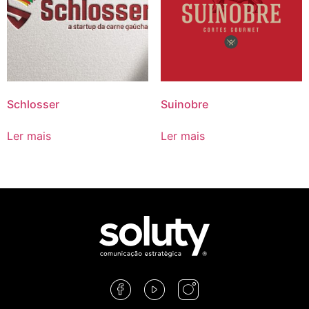
Schlosser
Suinobre
Ler mais
Ler mais